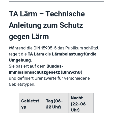
TA Lärm – Technische
Anleitung zum Schutz
gegen Lärm
Während die DIN 15905-5 das Publikum schützt,
regelt die
TA Lärm
die
Lärmbelastung für die
Umgebung
.
Sie basiert auf dem
Bundes-
Immissionsschutzgesetz (BImSchG)
und definiert Grenzwerte für verschiedene
Gebietstypen:
Nacht
Gebietst
Tag (06–
(22–06
yp
22 Uhr)
Uhr)