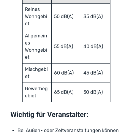
Reines
Wohngebi
50 dB(A)
35 dB(A)
et
Allgemein
es
55 dB(A)
40 dB(A)
Wohngebi
et
Mischgebi
60 dB(A)
45 dB(A)
et
Gewerbeg
65 dB(A)
50 dB(A)
ebiet
Wichtig für Veranstalter:
Bei Außen- oder Zeltveranstaltungen können