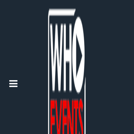
Schallpegelmessung &
Lärmschutz nach DIN
15905-5 und TA Lärm
Published:
21 Oktober 2025
Written by
Wolfgang Hollenders
No comments
Categories:
Leistungen